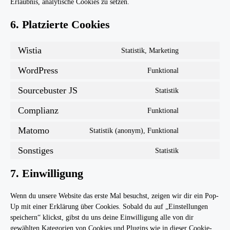
Erlaubnis, analytische Cookies zu setzen.
6. Platzierte Cookies
Wistia
Statistik, Marketing
Consent
to
WordPress
Funktional
Consent
service
to
wistia
Sourcebuster JS
Statistik
Consent
service
to
wordpress
Complianz
Funktional
Consent
service
to
sourcebuster-
Matomo
Statistik (anonym), Funktional
Consent
service
js
to
complianz
Sonstiges
Statistik
Consent
service
to
matomo
7. Einwilligung
service
sonstiges
Wenn du unsere Website das erste Mal besuchst, zeigen wir dir ein Pop-
Up mit einer Erklärung über Cookies. Sobald du auf „Einstellungen
speichern“ klickst, gibst du uns deine Einwilligung alle von dir
gewählten Kategorien von Cookies und Plugins wie in dieser Cookie-