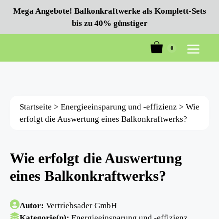
Zum
Mega Angebote! Balkonkraftwerke als Komplett-Sets
Inhalt
bis zu 40% günstiger
springen
0
Menü
Startseite
>
Energieeinsparung und -effizienz
>
Wie
erfolgt die Auswertung eines Balkonkraftwerks?
Wie erfolgt die Auswertung
eines Balkonkraftwerks?
Autor:
Vertriebsader GmbH
Kategorie(n):
Energieeinsparung und -effizienz