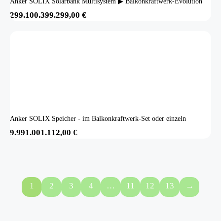
Anker SOLIX Solarbank Multisystem ▶ Balkonkraftwerk-Evolution
299.100.399.299,00
€
Anker SOLIX Speicher - im Balkonkraftwerk-Set oder einzeln
9.991.001.112,00
€
1
2
3
4
…
11
12
13
→