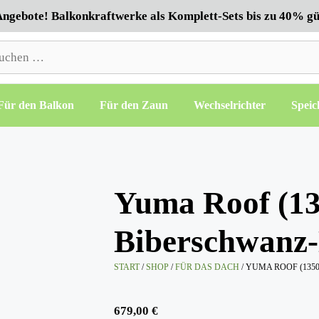
ngebote! Balkonkraftwerke als Komplett-Sets bis zu 40% gü
hen
h:
Für den Balkon
Für den Zaun
Wechselrichter
Speic
Yuma Roof (1
Biberschwanz
START
/
SHOP
/
FÜR DAS DACH
/ YUMA ROOF (13
679,00
€