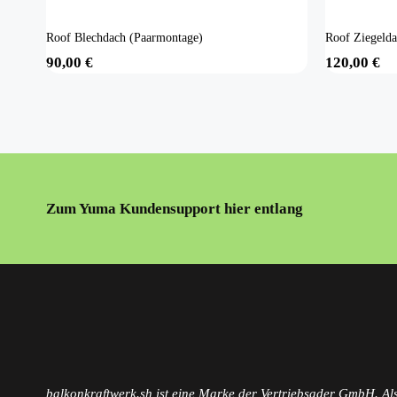
Roof Blechdach (Paarmontage)
Roof Ziegeld
90,00
€
120,00
€
Zum Yuma Kundensupport hier entlang
balkonkraftwerk.sh ist eine Marke der Vertriebsader GmbH. Als