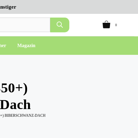
nstiger
0
her
Magazin
350+)
-Dach
50+) BIBERSCHWANZ-DACH