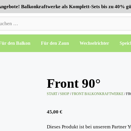
ngebote! Balkonkraftwerke als Komplett-Sets bis zu 40% gü
hen
h:
Für den Balkon
Für den Zaun
Wechselrichter
Speic
Front 90°
START
/
SHOP
/
FRONT BALKONKRAFTWERKE
/ FR
45,00
€
Dieses Produkt ist bei unserem Partner Y