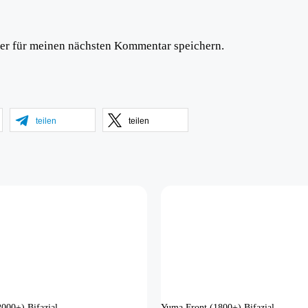
er für meinen nächsten Kommentar speichern.
teilen
teilen
000+) Bifazial
Yuma Front (1800+) Bifazial