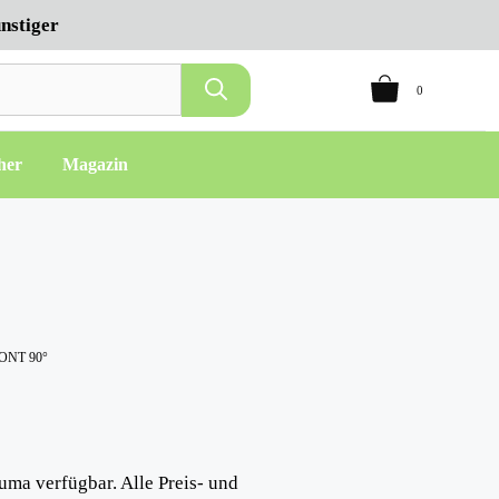
nstiger
0
her
Magazin
ONT 90°
uma verfügbar. Alle Preis- und