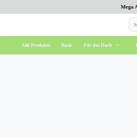
Zum
Mega A
Inhalt
springen
Suc
nac
Alle Produkte
Basic
Für das Dach