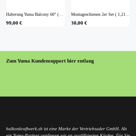
Halterung Yuma Balcony 60° (Balkonmontage) mit Extension
Montageschienen 2er Set ( 1,21m)
99,00
€
30,00
€
Zum Yuma Kundensupport hier entlang
balkonkraftwerk.sh ist eine Marke der Vertriebsader GmbH. Als
ein Yuma-Partner verdienen wir an qualifizierten Käufen. Für Sie