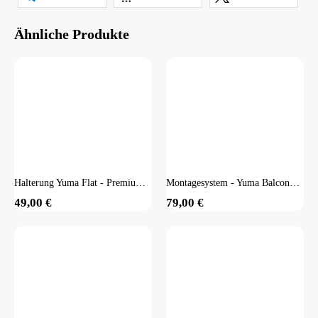
Ähnliche Produkte
Halterung Yuma Flat - Premium (Flachdach- oder Bodenmontage)
Montagesystem - Yuma Balcony 90° ( bis 117 cm Modulbreite)
49,00
€
79,00
€