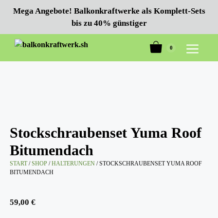
Zum
Mega Angebote! Balkonkraftwerke als Komplett-Sets
Inhalt
bis zu 40% günstiger
springen
0
Menü
Stockschraubenset Yuma Roof
Bitumendach
START
/
SHOP
/
HALTERUNGEN
/ STOCKSCHRAUBENSET YUMA ROOF
BITUMENDACH
59,00
€