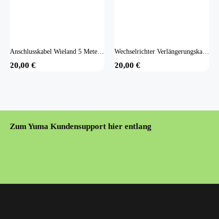
Anschlusskabel Wieland 5 Meter (HMS Stecker)
Wechselrichter Verlängerungskabel 5m (Betteri)
20,00
€
20,00
€
Zum Yuma Kundensupport hier entlang