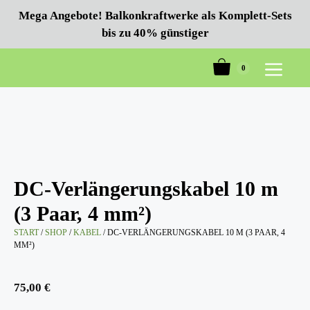
Zum
Mega Angebote! Balkonkraftwerke als Komplett-Sets
Inhalt
bis zu 40% günstiger
springen
0
Menü
DC-Verlängerungskabel 10 m
(3 Paar, 4 mm²)
START
/
SHOP
/
KABEL
/ DC-VERLÄNGERUNGSKABEL 10 M (3 PAAR, 4
MM²)
75,00
€