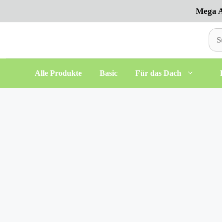
Zum
Mega A
Inhalt
springen
Suc
nac
Alle Produkte
Basic
Für das Dach