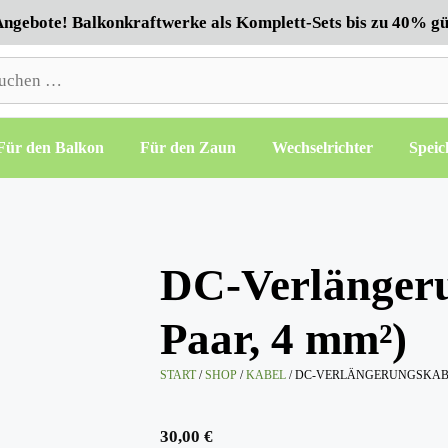
ngebote! Balkonkraftwerke als Komplett-Sets bis zu 40% gü
hen
h:
Für den Balkon
Für den Zaun
Wechselrichter
Speic
DC-Verlängeru
Paar, 4 mm²)
START
/
SHOP
/
KABEL
/ DC-VERLÄNGERUNGSKABEL
30,00
€