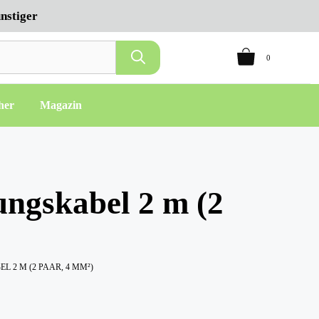
nstiger
0
her
Magazin
ngskabel 2 m (2
 2 M (2 PAAR, 4 MM²)