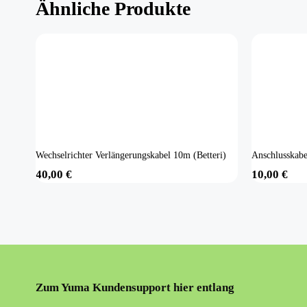
Ähnliche Produkte
Wechselrichter Verlängerungskabel 10m (Betteri)
Anschlusskab
40,00
€
10,00
€
Zum Yuma Kundensupport hier entlang