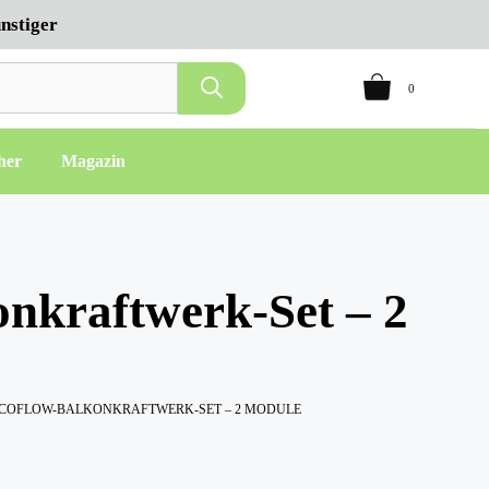
nstiger
0
her
Magazin
nkraftwerk-Set – 2
ECOFLOW-BALKONKRAFTWERK-SET – 2 MODULE