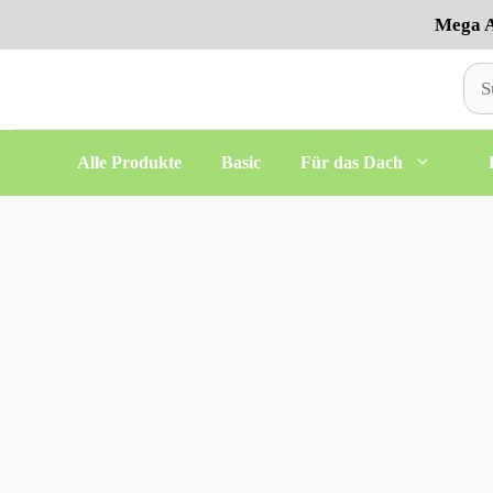
Zum
Mega A
Inhalt
springen
Suc
nac
Alle Produkte
Basic
Für das Dach