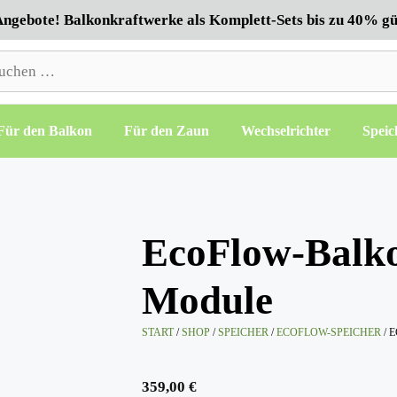
ngebote! Balkonkraftwerke als Komplett-Sets bis zu 40% gü
hen
h:
Für den Balkon
Für den Zaun
Wechselrichter
Speic
EcoFlow-Balko
Module
START
/
SHOP
/
SPEICHER
/
ECOFLOW-SPEICHER
/ 
359,00
€