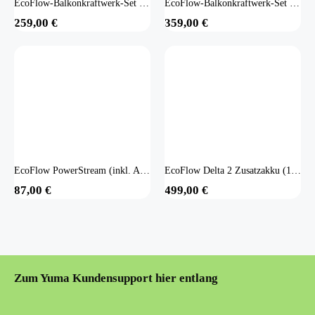
EcoFlow-Balkonkraftwerk-Set - 1 Modul
EcoFlow-Balkonkraftwerk-Set - 2 Module
259,00
€
359,00
€
EcoFlow PowerStream (inkl. Anschlusskabel)
EcoFlow Delta 2 Zusatzakku (1024 Wh)
87,00
€
499,00
€
Zum Yuma Kundensupport hier entlang