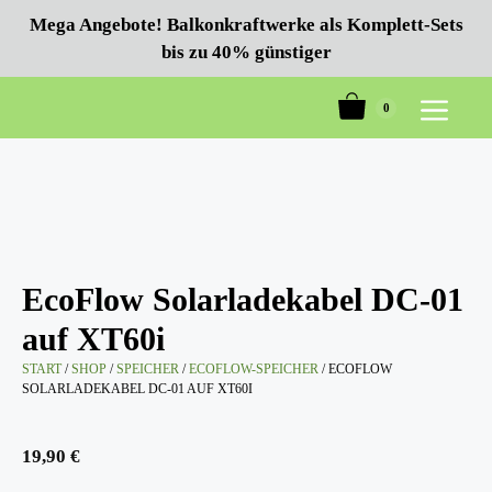
Zum
Mega Angebote! Balkonkraftwerke als Komplett-Sets
Inhalt
bis zu 40% günstiger
springen
0
Menü
EcoFlow Solarladekabel DC-01
auf XT60i
START
/
SHOP
/
SPEICHER
/
ECOFLOW-SPEICHER
/ ECOFLOW
SOLARLADEKABEL DC-01 AUF XT60I
19,90
€