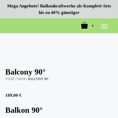
Zum
Mega Angebote! Balkonkraftwerke als Komplett-Sets
Inhalt
bis zu 40% günstiger
springen
0
Menü
Balcony 90°
START
/
SHOP
/ BALCONY 90°
189,00
€
Balkon 90°