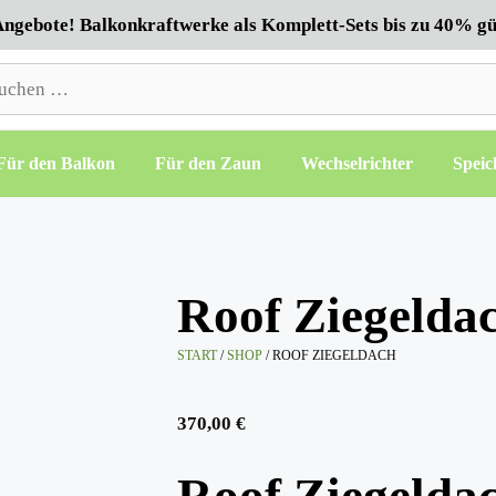
ngebote! Balkonkraftwerke als Komplett-Sets bis zu 40% gü
hen
h:
Für den Balkon
Für den Zaun
Wechselrichter
Speic
Roof Ziegelda
START
/
SHOP
/ ROOF ZIEGELDACH
370,00
€
Roof Ziegelda