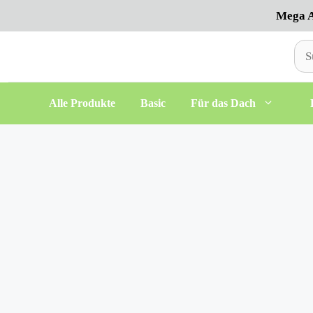
Zum
Mega A
Inhalt
springen
Suc
nac
Alle Produkte
Basic
Für das Dach