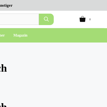
nstiger
0
her
Magazin
ch
ch