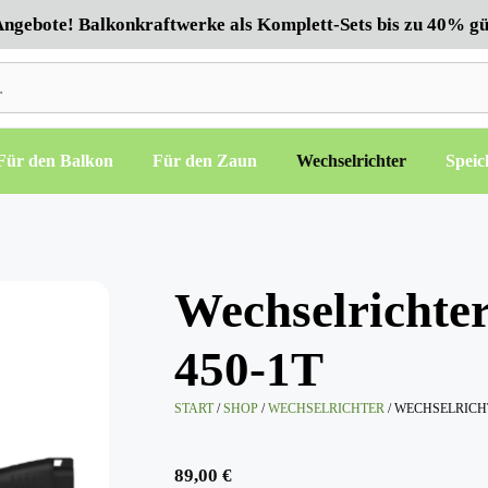
ngebote! Balkonkraftwerke als Komplett-Sets bis zu 40% gü
Für den Balkon
Für den Zaun
Wechselrichter
Speic
Wechselrichte
450-1T
START
/
SHOP
/
WECHSELRICHTER
/ WECHSELRICH
89,00
€