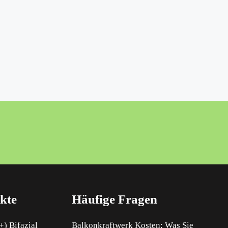
kte
Häufige Fragen
) Bifazial
Balkonkraftwerk Kosten: Was Sie