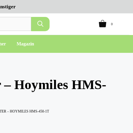
nstiger
0
her
Magazin
r – Hoymiles HMS-
TER – HOYMILES HMS-450-1T