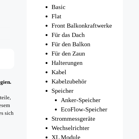
Basic
Flat
Front Balkonkraftwerke
Für das Dach
Für den Balkon
Für den Zaun
Halterungen
Kabel
Kabelzubehör
gien.
Speicher
eile,
Anker-Speicher
iesem
EcoFlow-Speicher
s sich
Strommessgeräte
Wechselrichter
XL Module