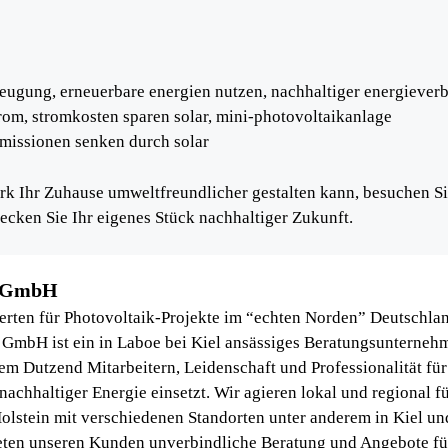
rzeugung, erneuerbare energien nutzen, nachhaltiger energiever
trom, stromkosten sparen solar, mini-photovoltaikanlage
emissionen senken durch solar
erk Ihr Zuhause umweltfreundlicher gestalten kann, besuchen S
ecken Sie Ihr eigenes Stück nachhaltiger Zukunft.
r GmbH
erten für Photovoltaik-Projekte im “echten Norden” Deutschlan
 GmbH ist ein in Laboe bei Kiel ansässiges Beratungsunterneh
nem Dutzend Mitarbeitern, Leidenschaft und Professionalität für
achhaltiger Energie einsetzt. Wir agieren lokal und regional f
olstein mit verschiedenen Standorten unter anderem in Kiel un
eten unseren Kunden unverbindliche Beratung und Angebote fü