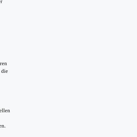
er
s
ren
 die
ellen
en.