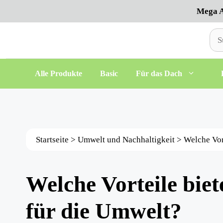
Zum
Mega A
Inhalt
springen
Suc
nac
Alle Produkte
Basic
Für das Dach
Startseite
>
Umwelt und Nachhaltigkeit
>
Welche Vor
Welche Vorteile bie
für die Umwelt?