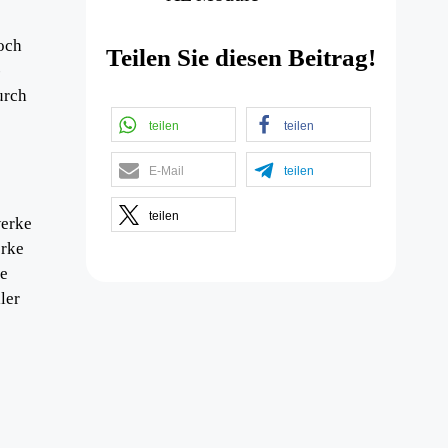
och
Teilen Sie diesen Beitrag!
-
urch
teilen
teilen
E-Mail
teilen
teilen
werke
erke
ie
ler