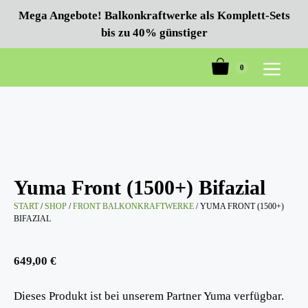
Zum
Mega Angebote! Balkonkraftwerke als Komplett-Sets
Inhalt
bis zu 40% günstiger
springen
0
Menü
Yuma Front (1500+) Bifazial
START
/
SHOP
/
FRONT BALKONKRAFTWERKE
/ YUMA FRONT (1500+)
BIFAZIAL
649,00
€
Dieses Produkt ist bei unserem Partner Yuma verfügbar.