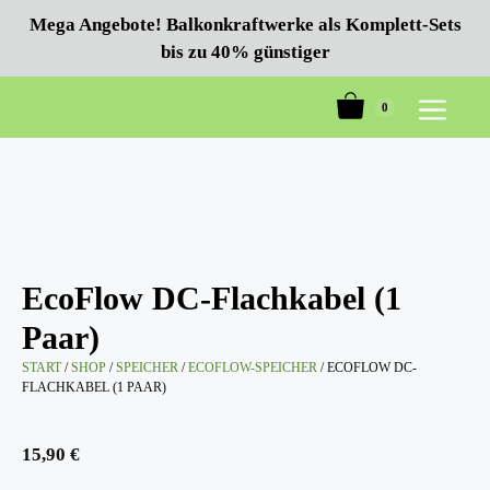
Zum
Mega Angebote! Balkonkraftwerke als Komplett-Sets
Inhalt
bis zu 40% günstiger
springen
0
Menü
EcoFlow DC-Flachkabel (1
Paar)
START
/
SHOP
/
SPEICHER
/
ECOFLOW-SPEICHER
/ ECOFLOW DC-
FLACHKABEL (1 PAAR)
15,90
€