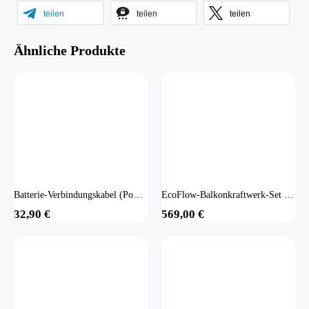
teilen
teilen
teilen
Ähnliche Produkte
Batterie-Verbindungskabel (PowerStream zu Speicher)
EcoFlow-Balkonkraftwerk-Set - 4 Module
32,90
€
569,00
€